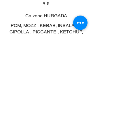
‏٩ €
Calzone HURGADA
POM, MOZZ , KEBAB, INSALATA ,
CIPOLLA , PICCANTE , KETCHUP,
MAIONESE, YOGURT
‏١٠ €
Calzone 4 SALUMI
‏١٠ €
Calzone Kofta
POM, MOZZ , KOFTA, INSALATA ,
KETCHUP, MAIONESE, YOGURT
‏١٠ €