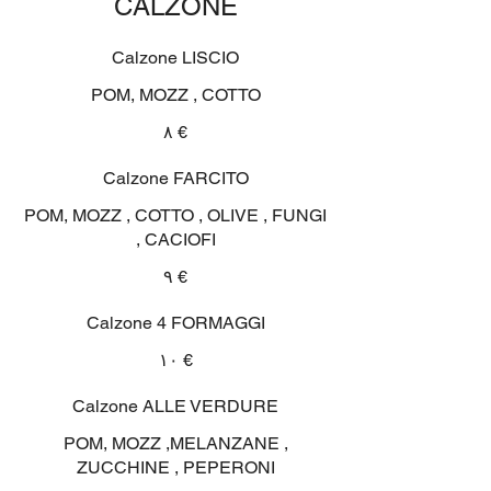
CALZONE
Calzone LISCIO
POM, MOZZ , COTTO
‏٨ €
Calzone FARCITO
POM, MOZZ , COTTO , OLIVE , FUNGI
, CACIOFI
‏٩ €
Calzone 4 FORMAGGI
‏١٠ €
Calzone ALLE VERDURE
POM, MOZZ ,MELANZANE ,
ZUCCHINE , PEPERONI